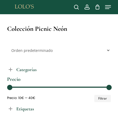
Skip
Menu
to
search
account
main
Close
content
Menu
Colección Picnic Neón
Categorías
Precio
Pre
Pre
Precio:
10€
—
40€
Filtrar
mín
má
Etiquetas