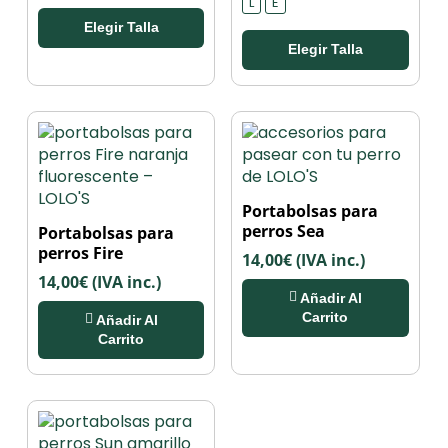
L
E
30,00€
desde
se
opciones
Elegir Talla
hasta
30,00€
pueden
se
Elegir Talla
34,00€
hasta
elegir
pueden
34,00€
en
elegir
la
en
página
la
de
página
producto
de
producto
Portabolsas para
perros Sea
Portabolsas para
perros Fire
14,00
€
(IVA inc.)
14,00
€
(IVA inc.)
Añadir Al
Carrito
Añadir Al
Carrito