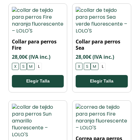
Este
Este
Collar para perros
Collar para perros
producto
producto
Fire
Sea
tiene
tiene
28,00
€
(IVA inc.)
28,00
€
(IVA inc.)
múltiples
múltiples
variantes.
variantes.
X
S
M
L
X
S
M
L
Las
Las
opciones
opciones
Elegir Talla
Elegir Talla
se
se
pueden
pueden
elegir
elegir
en
en
la
la
página
página
de
de
producto
producto
Este
Correa para perros