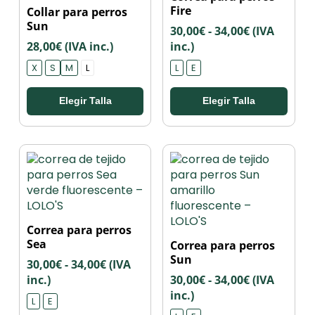
Este
producto
Fire
Collar para perros
producto
tiene
Sun
Rango
30,00
€
-
34,00
€
(IVA
tiene
múltiples
de
28,00
€
(IVA inc.)
inc.)
múltiples
variantes.
precios:
variantes.
Las
X
S
M
L
L
E
desde
Las
opciones
30,00€
opciones
se
Elegir Talla
Elegir Talla
hasta
se
pueden
34,00€
pueden
elegir
elegir
en
en
la
la
página
página
de
de
producto
producto
Este
Correa para perros
producto
Este
Sea
Correa para perros
tiene
producto
Sun
Rango
30,00
€
-
34,00
€
(IVA
múltiples
tiene
de
Rango
inc.)
30,00
€
-
34,00
€
(IVA
variantes.
múltiples
precios:
de
inc.)
Las
variantes.
L
E
desde
precios:
opciones
Las