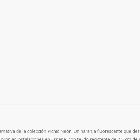
lamativa de la colección Picnic Neón. Un naranja fluorescente que d
propias instalaciones en España, con tejido resistente de 2,5 cm de 