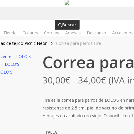
Buscar
Tienda
Collares
Correas
Arneses
Descanso
Accesorios
as de tejido Picnic Neón
Correa para perros Fire
Correa para
Rango
30,00
€
-
34,00
€
(IVA in
de
precio
Fire
es la correa para perros de LOLO’S en nar
desde
resistente de 2,5 cm, piel de vacuno de pr
30,00€
Herrajes en acabado oro viejo. Disponible en 
hasta
34,00€
TALLA