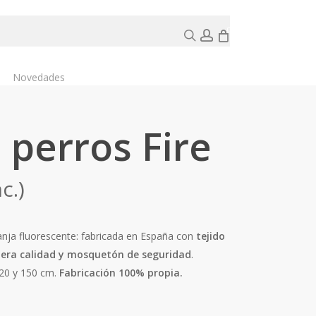
search
account
0
Novedades
 perros Fire
c.)
s:
anja fluorescente: fabricada en España con
tejido
imera calidad y mosquetón de seguridad
.
120 y 150 cm.
Fabricación 100% propia.