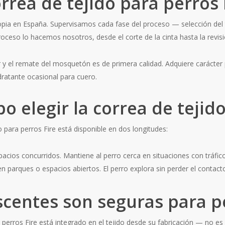
orrea de tejido para perros
ropia en España. Supervisamos cada fase del proceso — selección del t
oceso lo hacemos nosotros, desde el corte de la cinta hasta la revisió
 y el remate del mosquetón es de primera calidad. Adquiere carácter 
ratante ocasional para cuero.
 elegir la correa de tejid
 para perros Fire está disponible en dos longitudes:
acios concurridos. Mantiene al perro cerca en situaciones con tráfi
parques o espacios abiertos. El perro explora sin perder el contact
scentes son seguras para p
ra perros Fire está integrado en el tejido desde su fabricación — no es