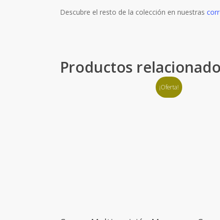
Descubre el resto de la colección en nuestras
corr
Productos relacionad
¡Oferta!
Este
Añadir Al Carrito