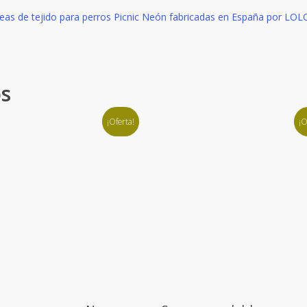
eas de tejido para perros Picnic Neón fabricadas en España por LOL
os
¡Oferta!
¡O
Este
Ver Producto
Ver Producto