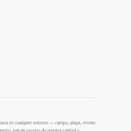
estaca en cualquier entorno — campo, playa, monte
ancho, piel de vacuno de primera calidad y