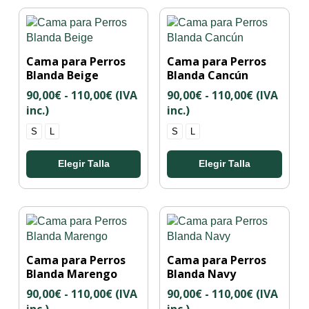
Este
Este
Cama para Perros
Cama para Perros
producto
producto
Blanda Beige
Blanda Cancún
tiene
tiene
Rango
Rango
90,00
€
-
110,00
€
(IVA
90,00
€
-
110,00
€
(IVA
múltiples
múltiples
de
de
inc.)
inc.)
variantes.
variantes.
precios:
precios:
Las
Las
S
L
S
L
desde
desde
opciones
opciones
90,00€
90,00€
se
se
Elegir Talla
Elegir Talla
hasta
hasta
pueden
pueden
110,00€
110,00€
elegir
elegir
en
en
la
la
página
página
de
de
Este
Este
Cama para Perros
Cama para Perros
producto
producto
producto
producto
Blanda Marengo
Blanda Navy
tiene
tiene
Rango
Rango
90,00
€
-
110,00
€
(IVA
90,00
€
-
110,00
€
(IVA
múltiples
múltiples
de
de
inc.)
inc.)