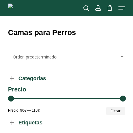
Skip
Menu
to
search
account
main
Close
content
Menu
Camas para Perros
Categorías
Precio
Prec
Prec
Precio:
90€
—
110€
Filtrar
mín
máx
Etiquetas