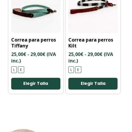
producto
producto
Este
Este
Correa para perros
Correa para perros
producto
producto
Tiffany
Kilt
tiene
tiene
Rango
Rango
25,00
€
-
29,00
€
(IVA
25,00
€
-
29,00
€
(IVA
múltiples
múltiples
de
de
inc.)
inc.)
variantes.
variantes.
precios:
precios:
Las
Las
L
E
L
E
desde
desde
opciones
opciones
25,00€
25,00€
se
se
Elegir Talla
Elegir Talla
hasta
hasta
pueden
pueden
29,00€
29,00€
elegir
elegir
en
en
la
la
página
página
de
de
producto
producto