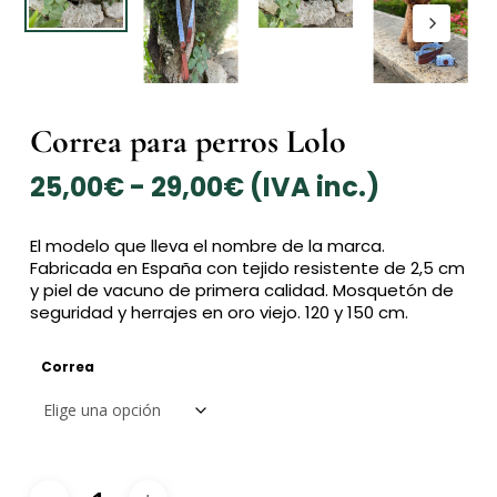
Correa para perros Lolo
Rango
25,00
€
-
29,00
€
(IVA inc.)
de
precios:
El modelo que lleva el nombre de la marca.
desde
Fabricada en España con tejido resistente de 2,5 cm
25,00€
y piel de vacuno de primera calidad. Mosquetón de
hasta
seguridad y herrajes en oro viejo. 120 y 150 cm.
29,00€
Correa