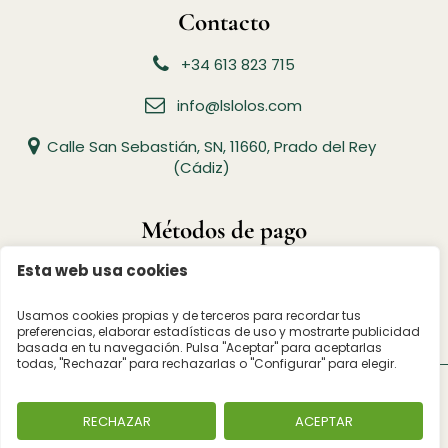
Contacto
+34 613 823 715
info@lslolos.com
Calle San Sebastián, SN, 11660, Prado del Rey
(Cádiz)
Métodos de pago
Esta web usa cookies
Usamos cookies propias y de terceros para recordar tus
preferencias, elaborar estadísticas de uso y mostrarte publicidad
basada en tu navegación. Pulsa "Aceptar" para aceptarlas
todas, "Rechazar" para rechazarlas o "Configurar" para elegir.
© 2026 lolo's Todos los derechos reservados
Aviso Legal
|
Política de Cookies
|
Política de Privacidad
RECHAZAR
ACEPTAR