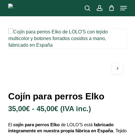
Skip
Menu
to
search
account
main
Close
content
Menu
Cojín para perros Elko
Rango
35,00
€
-
45,00
€
(IVA inc.)
de
precios:
El
cojín para perros Elko
de LOLO’S está
fabricado
desde
íntegramente en nuestra propia fábrica en España
. Tejido