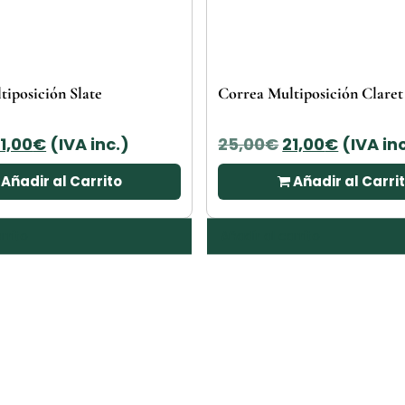
tiposición Slate
Correa Multiposición Claret
l
El
El
El
1,00
€
(IVA inc.)
25,00
€
21,00
€
(IVA in
recio
precio
precio
precio
Añadir al Carrito
Añadir al Carri
riginal
actual
original
actual
ra:
es:
era:
es:
5,00€.
21,00€.
25,00€.
21,00€.
rrito
Añadir al carrito