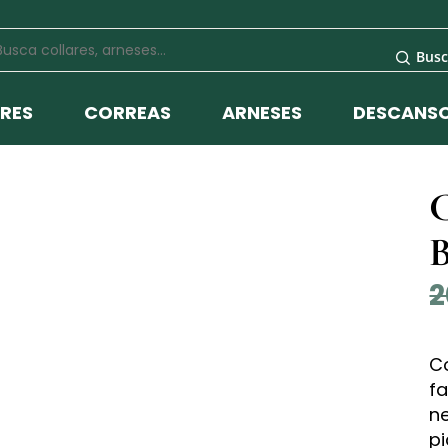
Busc
RES
CORREAS
ARNESES
DESCANS
C
B
2
Co
fa
ne
p