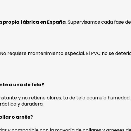
a propia fábrica en España
. Supervisamos cada fase de
No requiere mantenimiento especial. El PVC no se deteri
nte a una de tela?
instante y no retiene olores. La de tela acumula humedad
práctica y duradera.
llar o arnés?
dar y compatible con la mayoría de collares y arneses de