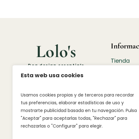
Lolo's
Informac
Tienda
Dog design essentials
Guía de T
Esta web usa cookies
Contacto
Atención a
Usamos cookies propias y de terceros para recordar
Envíos y 
tus preferencias, elaborar estadísticas de uso y
mostrarte publicidad basada en tu navegación. Pulsa
Preguntas
"Aceptar" para aceptarlas todas, "Rechazar" para
LOLO’S
rechazarlas o "Configurar" para elegir.