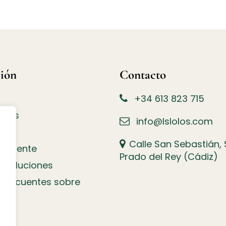
ión
Contacto
+34 613 823 715
allas
info@lslolos.com
Calle San Sebastián, S
l cliente
Prado del Rey (Cádiz)
Devoluciones
 frecuentes sobre