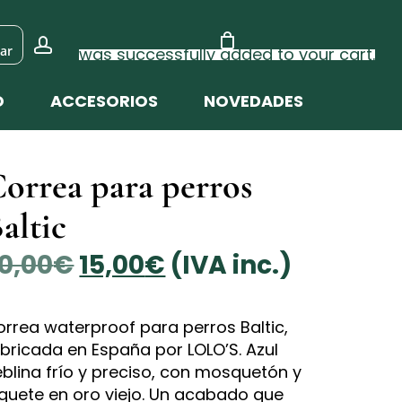
account
ar
was successfully added to your cart.
O
ACCESORIOS
NOVEDADES
orrea para perros
altic
El
El
0,00
€
15,00
€
(IVA inc.)
precio
precio
original
actual
rrea waterproof para perros Baltic,
era:
es:
bricada en España por LOLO’S. Azul
20,00€.
15,00€.
blina frío y preciso, con mosquetón y
iquete en oro viejo. Un acabado que