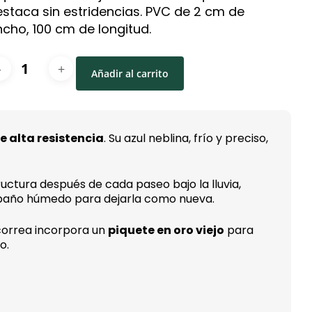
staca sin estridencias. PVC de 2 cm de
cho, 100 cm de longitud.
Correa
Añadir al carrito
para
perros
Baltic
e alta resistencia
cantidad
. Su azul neblina, frío y preciso,
uctura después de cada paseo bajo la lluvia,
 paño húmedo para dejarla como nueva.
 correa incorpora un
piquete en oro viejo
para
o.