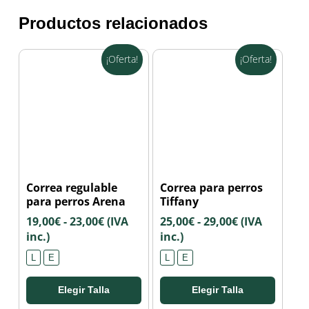
Productos relacionados
¡Oferta!
¡Oferta!
Este
Este
Correa regulable
Correa para perros
producto
producto
para perros Arena
Tiffany
tiene
tiene
Rango
Rango
19,00
€
-
23,00
€
(IVA
25,00
€
-
29,00
€
(IVA
múltiples
múltiples
de
de
inc.)
inc.)
variantes.
variantes.
precios:
precios:
Las
Las
L
E
L
E
desde
desde
opciones
opciones
19,00€
25,00€
se
se
Elegir Talla
Elegir Talla
hasta
hasta
pueden
pueden