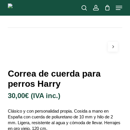
Skip
Menu
to
search
account
main
Close
content
Menu
Correa de cuerda para
perros Harry
30,00
€
(IVA inc.)
Clásico y con personalidad propia. Cosida a mano en
España con cuerda de poliuretano de 10 mm y hilo de 2
mm. Ligera, resistente al agua y cómoda de llevar. Herrajes
en oro viejo. 120 cm.