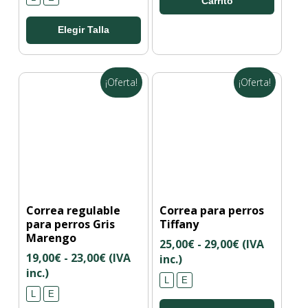
Carrito
desde
opciones
19,00€
se
Elegir Talla
hasta
pueden
23,00€
elegir
en
¡Oferta!
¡Oferta!
la
página
de
producto
Este
Este
Correa regulable
Correa para perros
producto
producto
para perros Gris
Tiffany
tiene
tiene
Marengo
Rango
25,00
€
-
29,00
€
(IVA
múltiples
múltiples
Rango
19,00
€
-
23,00
€
(IVA
de
inc.)
variantes.
variantes.
de
inc.)
precios:
Las
Las
L
E
precios:
desde
opciones
opciones
L
E
desde
25,00€
se
se