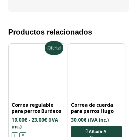
Productos relacionados
¡Oferta!
Este
Correa regulable
Correa de cuerda
producto
para perros Burdeos
para perros Hugo
tiene
Rango
19,00
€
-
23,00
€
(IVA
30,00
€
(IVA inc.)
múltiples
de
inc.)
variantes.
Añadir Al
precios:
Las
L
E