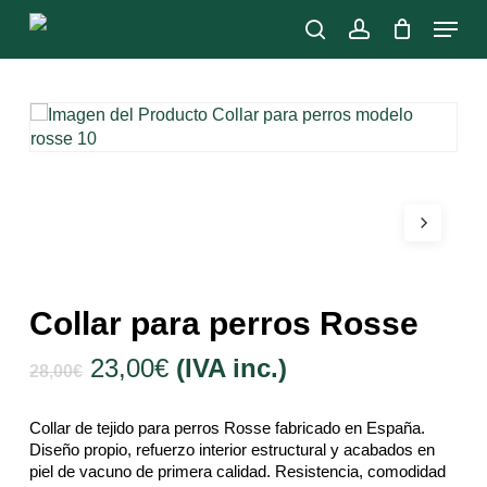
Skip
Menu
to
search
account
main
Close
content
Menu
Collar para perros Rosse
El
El
23,00
€
(IVA inc.)
28,00
€
precio
precio
original
actual
Collar de tejido para perros Rosse fabricado en España.
era:
es:
Diseño propio, refuerzo interior estructural y acabados en
28,00€.
23,00€.
piel de vacuno de primera calidad. Resistencia, comodidad