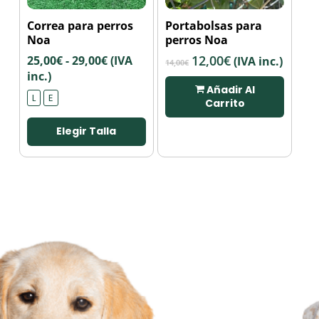
Este
Correa para perros
Portabolsas para
producto
Noa
perros Noa
tiene
Rango
El
12,00
€
El
25,00
€
-
29,00
€
(IVA
(IVA inc.)
múltiples
14,00
€
de
precio
precio
inc.)
variantes.
Añadir Al
precios:
original
actual
Las
L
E
Carrito
desde
era:
es:
opciones
25,00€
14,00€.
12,00€.
se
Elegir Talla
hasta
pueden
29,00€
elegir
en
la
página
de
producto