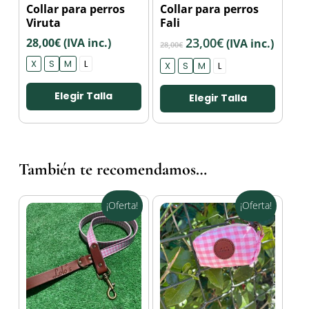
Collar para perros
Collar para perros
producto
producto
Viruta
Fali
tiene
tiene
El
23,00
€
El
28,00
€
(IVA inc.)
(IVA inc.)
múltiples
múltiples
28,00
€
precio
precio
variantes.
variantes.
X
S
M
L
X
S
M
L
original
actual
Las
Las
era:
es:
opciones
opciones
Elegir Talla
Elegir Talla
28,00€.
23,00€.
se
se
pueden
pueden
elegir
elegir
en
en
la
la
También te recomendamos…
página
página
de
de
¡Oferta!
¡Oferta!
producto
producto