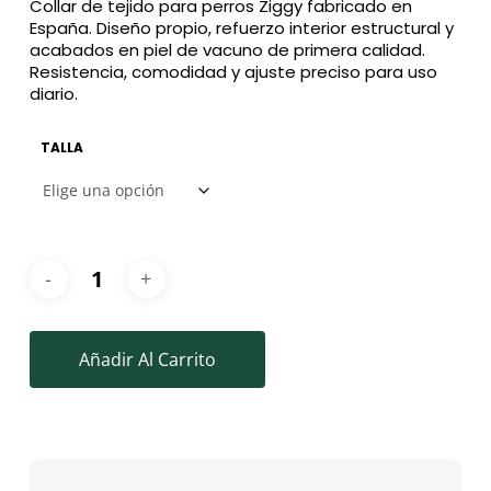
Collar de tejido para perros Ziggy fabricado en
era:
es:
España. Diseño propio, refuerzo interior estructural y
28,00€.
23,00€.
acabados en piel de vacuno de primera calidad.
Resistencia, comodidad y ajuste preciso para uso
diario.
TALLA
Añadir Al Carrito