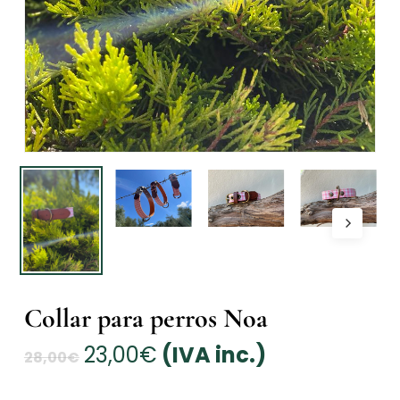
Collar para perros Noa
El
El
23,00
€
(IVA inc.)
28,00
€
precio
precio
original
actual