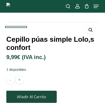
Skip
Menu
to
search
account
main
Close
content
Menu
Cepillo púas simple Lolo,s
confort
9,99
€
(IVA inc.)
1 disponibles
Añadir Al Carrito