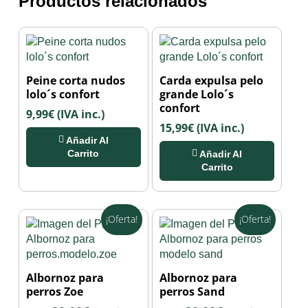
Productos relacionados
Peine corta nudos
Carda expulsa pelo
lolo´s confort
grande Lolo´s
confort
9,99
€
(IVA inc.)
15,99
€
(IVA inc.)
Añadir Al
Carrito
Añadir Al
Carrito
¡Oferta!
¡Oferta!
Este
Este
Albornoz para
Albornoz para
producto
producto
perros Zoe
perros Sand
tiene
tiene