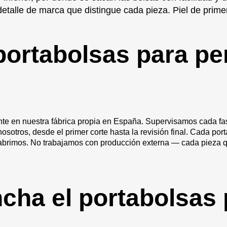
etalle de marca que distingue cada pieza. Piel de primer
portabolsas para pe
ente en nuestra fábrica propia en España. Supervisamos cada fa
nosotros, desde el primer corte hasta la revisión final. Cada po
abrimos. No trabajamos con producción externa — cada pieza que
ha el portabolsas p