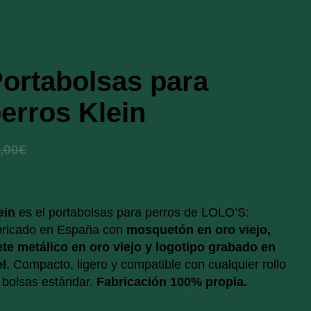
ortabolsas para
erros Klein
El
El
12,00
€
(IVA inc.)
,00
€
precio
precio
original
actual
era:
es:
ein
es el portabolsas para perros de LOLO’S:
14,00€.
12,00€.
bricado en España con
mosquetón en oro viejo,
ete metálico en oro viejo y logotipo grabado en
el
. Compacto, ligero y compatible con cualquier rollo
 bolsas estándar.
Fabricación 100% propia.