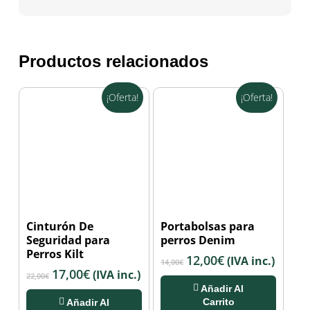
Productos relacionados
¡Oferta!
¡Oferta!
Cinturón De
Portabolsas para
Seguridad para
perros Denim
Perros Kilt
El
12,00
€
El
(IVA inc.)
14,00
€
El
17,00
€
El
(IVA inc.)
precio
precio
22,00
€
precio
precio
original
actual
Añadir Al
original
actual
Carrito
Añadir Al
era:
es: