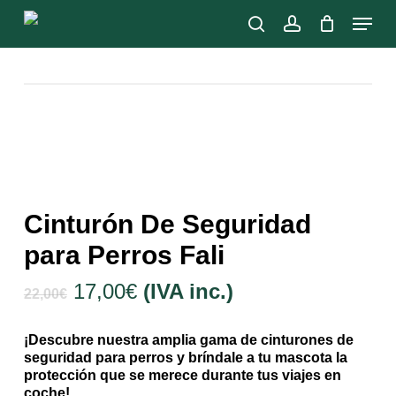
Skip
Menu
to
search
account
main
Close
content
Menu
Cinturón De Seguridad
para Perros Fali
El
El
17,00
€
(IVA inc.)
22,00
€
precio
precio
original
actual
¡Descubre nuestra amplia gama de cinturones de
era:
es:
seguridad para perros y bríndale a tu mascota la
22,00€.
17,00€.
protección que se merece durante tus viajes en
coche!.