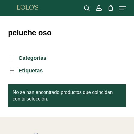
Skip
Menu
to
search
account
main
Close
content
Menu
peluche oso
Categorías
Etiquetas
No se han encontrado productos que coincidan
con tu selección.